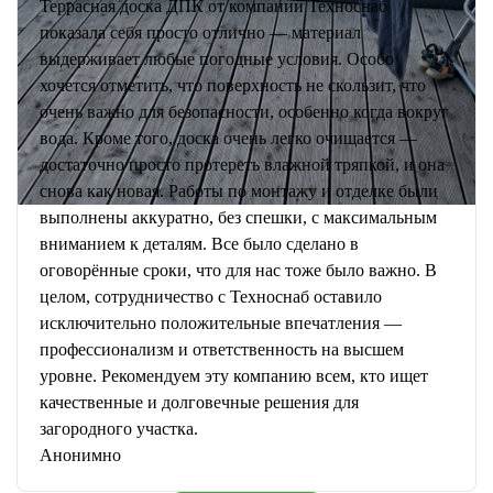
Террасная доска ДПК от компании Техноснаб
показала себя просто отлично — материал
выдерживает любые погодные условия. Особо
хочется отметить, что поверхность не скользит, что
очень важно для безопасности, особенно когда вокруг
вода. Кроме того, доска очень легко очищается —
достаточно просто протереть влажной тряпкой, и она
снова как новая. Работы по монтажу и отделке были
выполнены аккуратно, без спешки, с максимальным
вниманием к деталям. Все было сделано в
оговорённые сроки, что для нас тоже было важно. В
целом, сотрудничество с Техноснаб оставило
исключительно положительные впечатления —
профессионализм и ответственность на высшем
уровне. Рекомендуем эту компанию всем, кто ищет
качественные и долговечные решения для
загородного участка.
Анонимно