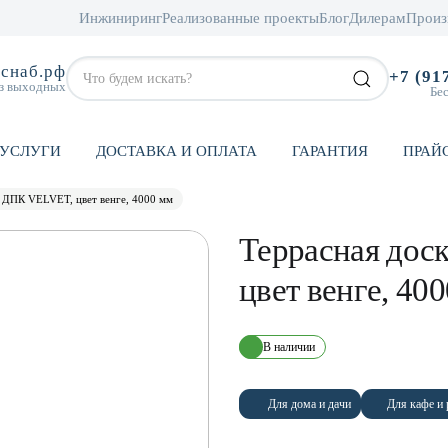
Инжиниринг
Реализованные проекты
Блог
Дилерам
Произ
снаб.рф
+7 (91
ез выходных
Бе
УСЛУГИ
ДОСТАВКА И ОПЛАТА
ГАРАНТИЯ
ПРАЙ
з ДПК VELVET, цвет венге, 4000 мм
Террасная дос
цвет венге, 40
В наличии
Для дома и дачи
Для кафе и 