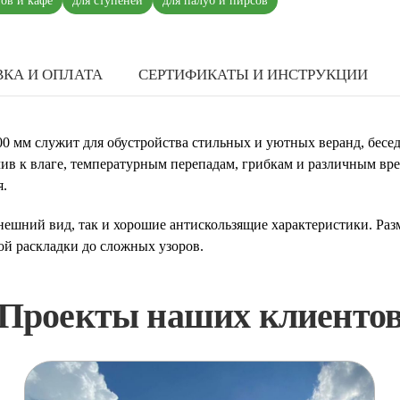
нов и кафе
для ступеней
для палуб и пирсов
КА И ОПЛАТА
СЕРТИФИКАТЫ И ИНСТРУКЦИИ
0 мм служит для обустройства стильных и уютных веранд, бесед
ив к влаге, температурным перепадам, грибкам и различным вре
я.
нешний вид, так и хорошие антискользящие характеристики. Раз
й раскладки до сложных узоров.
Проекты наших клиенто