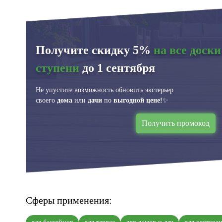
Получите скидку 5%
на все доски
ступени
до 1 сентября
Не упустите возможность обновить экстерьер
своего
дома
или
дачи
по
выгодной цене!
✨
Получить промокод
Сферы применения: