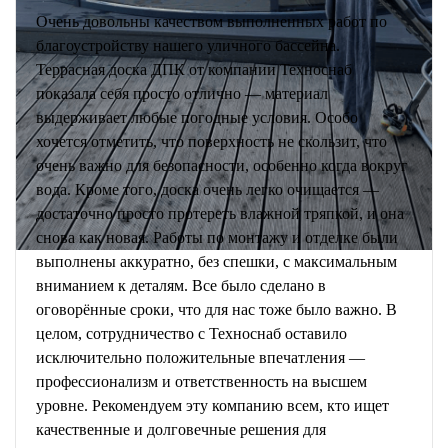
Очень довольны качеством выполненных работ по
благоустройству нашего уличного бассейна.
Террасная доска ДПК от компании Техноснаб
показала себя просто отлично — материал
выдерживает любые погодные условия. Особо
хочется отметить, что поверхность не скользит, что
очень важно для безопасности, особенно когда вокруг
вода. Кроме того, доска очень легко очищается —
достаточно просто протереть влажной тряпкой, и она
снова как новая. Работы по монтажу и отделке были
выполнены аккуратно, без спешки, с максимальным
вниманием к деталям. Все было сделано в
оговорённые сроки, что для нас тоже было важно. В
целом, сотрудничество с Техноснаб оставило
исключительно положительные впечатления —
профессионализм и ответственность на высшем
уровне. Рекомендуем эту компанию всем, кто ищет
качественные и долговечные решения для