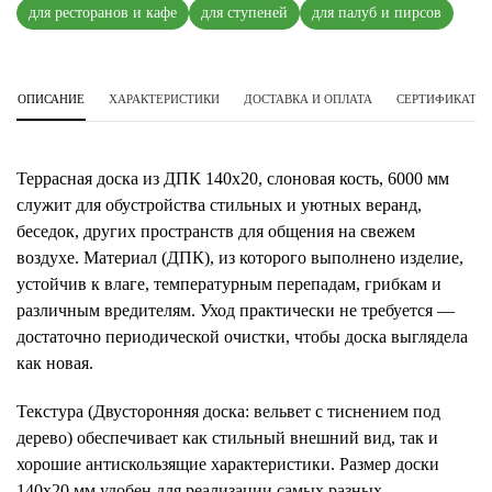
для ресторанов и кафе
для ступеней
для палуб и пирсов
ОПИСАНИЕ
ХАРАКТЕРИСТИКИ
ДОСТАВКА И ОПЛАТА
СЕРТИФИКАТЫ 
Террасная доска из ДПК 140х20, слоновая кость, 6000 мм
служит для обустройства стильных и уютных веранд,
беседок, других пространств для общения на свежем
воздухе. Материал (ДПК), из которого выполнено изделие,
устойчив к влаге, температурным перепадам, грибкам и
различным вредителям. Уход практически не требуется —
достаточно периодической очистки, чтобы доска выглядела
как новая.
Текстура (Двусторонняя доска: вельвет с тиснением под
дерево) обеспечивает как стильный внешний вид, так и
хорошие антискользящие характеристики. Размер доски
140х20 мм удобен для реализации самых разных