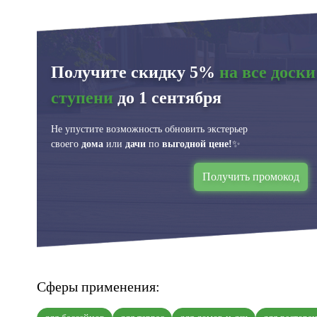
Получите скидку 5%
на все доски
ступени
до 1 сентября
Не упустите возможность обновить экстерьер
своего
дома
или
дачи
по
выгодной цене!
✨
Получить промокод
Сферы применения: