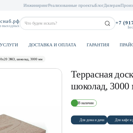
Инжиниринг
Реализованные проекты
Блог
Дилерам
Произ
снаб.рф
+7 (91
ез выходных
Бе
УСЛУГИ
ДОСТАВКА И ОПЛАТА
ГАРАНТИЯ
ПРАЙ
40х20 ЭКО, шоколад, 3000 мм
Террасная дос
шоколад, 3000
В наличии
Для дома и дачи
Для кафе и 