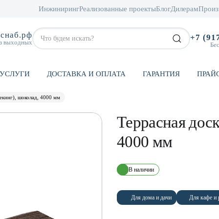
Инжиниринг
Реализованные проекты
Блог
Дилерам
Произ
снаб.рф
+7 (91
ез выходных
Бе
УСЛУГИ
ДОСТАВКА И ОПЛАТА
ГАРАНТИЯ
ПРАЙ
екинг), шоколад, 4000 мм
Террасная доск
4000 мм
В наличии
Для дома и дачи
Для кафе и 