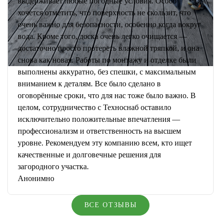
выдерживает любые погодные условия. Особо
хочется отметить, что поверхность не скользит, что
очень важно для безопасности, особенно когда вокруг
вода. Кроме того, доска очень легко очищается —
достаточно просто протереть влажной тряпкой, и она
снова как новая. Работы по монтажу и отделке были
выполнены аккуратно, без спешки, с максимальным
вниманием к деталям. Все было сделано в
оговорённые сроки, что для нас тоже было важно. В
целом, сотрудничество с Техноснаб оставило
исключительно положительные впечатления —
профессионализм и ответственность на высшем
уровне. Рекомендуем эту компанию всем, кто ищет
качественные и долговечные решения для
загородного участка.
Анонимно
ВСЕ ОТЗЫВЫ