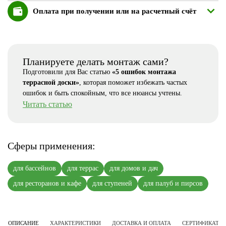
Оплата при получении или на расчетный счёт
Планируете делать монтаж сами?
Подготовили для Вас статью
«5 ошибок монтажа
террасной доски»
, которая поможет избежать частых
ошибок и быть спокойным, что все нюансы учтены.
Читать статью
Сферы применения:
для бассейнов
для террас
для домов и дач
для ресторанов и кафе
для ступеней
для палуб и пирсов
ОПИСАНИЕ
ХАРАКТЕРИСТИКИ
ДОСТАВКА И ОПЛАТА
СЕРТИФИКАТЫ 