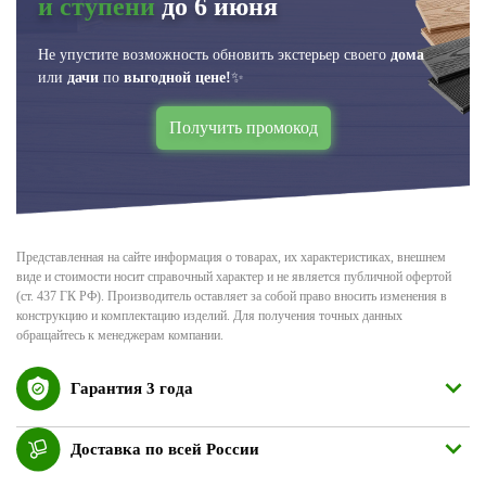
и ступени
до 6 июня
Не упустите возможность обновить экстерьер своего
дома
или
дачи
по
выгодной цене!
✨
Получить промокод
Представленная на сайте информация о товарах, их характеристиках, внешнем
виде и стоимости носит справочный характер и не является публичной офертой
(ст. 437 ГК РФ). Производитель оставляет за собой право вносить изменения в
конструкцию и комплектацию изделий. Для получения точных данных
обращайтесь к менеджерам компании.
Гарантия 3 года
Доставка по всей России