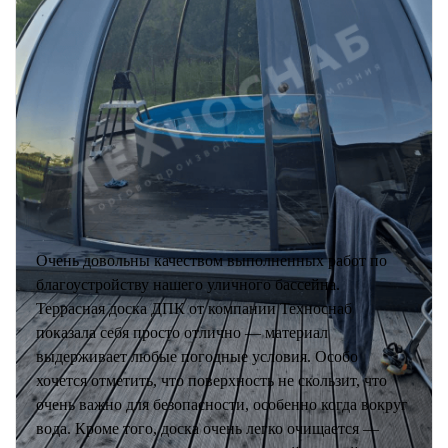
Очень довольны качеством выполненных работ по
благоустройству нашего уличного бассейна.
Террасная доска ДПК от компании Техноснаб
показала себя просто отлично — материал
выдерживает любые погодные условия. Особо
хочется отметить, что поверхность не скользит, что
очень важно для безопасности, особенно когда вокруг
вода. Кроме того, доска очень легко очищается —