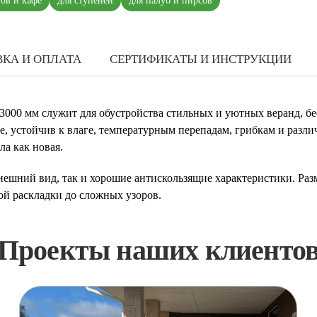
нов и кафе
для ступеней
для палуб и пирсов
КА И ОПЛАТА
СЕРТИФИКАТЫ И ИНСТРУКЦИИ
3000 мм служит для обустройства стильных и уютных веранд, бе
е, устойчив к влаге, температурным перепадам, грибкам и разл
ла как новая.
нешний вид, так и хорошие антискользящие характеристики. Раз
й раскладки до сложных узоров.
Проекты наших клиенто