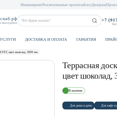
Инжиниринг
Реализованные проекты
Блог
Дилерам
Произ
снаб.рф
+7 (91
ез выходных
Бе
УСЛУГИ
ДОСТАВКА И ОПЛАТА
ГАРАНТИЯ
ПРАЙ
LVET, цвет шоколад, 3000 мм
Террасная дос
цвет шоколад, 
В наличии
Для дома и дачи
Для кафе и 