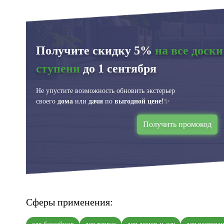
Получите скидку 5%
на все доски
ступени
до 1 сентября
Не упустите возможность обновить экстерьер
своего
дома
или
дачи
по
выгодной цене!
✨
Получить промокод
Сферы применения: