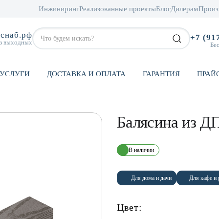
Инжиниринг
Реализованные проекты
Блог
Дилерам
Произ
снаб.рф
+7 (91
ез выходных
Бе
УСЛУГИ
ДОСТАВКА И ОПЛАТА
ГАРАНТИЯ
ПРАЙ
Балясина из ДП
В наличии
Для дома и дачи
Для кафе и 
Цвет: