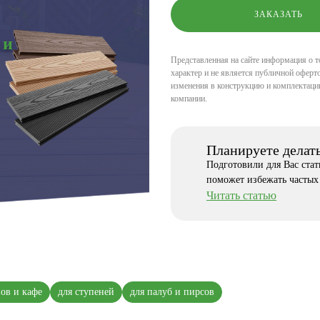
 и
Представленная на сайте информация о т
характер и не является публичной оферто
изменения в конструкцию и комплектаци
компании.
Планируете делат
Подготовили для Вас ста
поможет избежать частых
Читать статью
нов и кафе
для ступеней
для палуб и пирсов