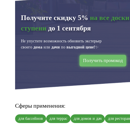
Получите скидку 5%
на все доски
ступени
до 1 сентября
Не упустите возможность обновить экстерьер
своего
дома
или
дачи
по
выгодной цене!
✨
Получить промокод
Сферы применения:
для бассейнов
для террас
для домов и дач
для рестора