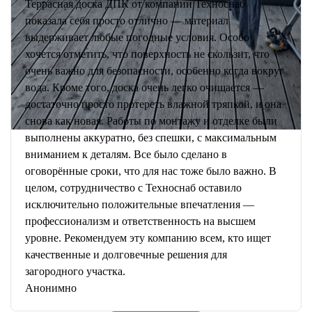
Террасная доска ДПК от компании Техноснаб
показала себя просто отлично — материал
выдерживает любые погодные условия. Особо
хочется отметить, что поверхность не скользит, что
очень важно для безопасности, особенно когда вокруг
вода. Кроме того, доска очень легко очищается —
достаточно просто протереть влажной тряпкой, и она
снова как новая. Работы по монтажу и отделке были
выполнены аккуратно, без спешки, с максимальным
вниманием к деталям. Все было сделано в
оговорённые сроки, что для нас тоже было важно. В
целом, сотрудничество с Техноснаб оставило
исключительно положительные впечатления —
профессионализм и ответственность на высшем
уровне. Рекомендуем эту компанию всем, кто ищет
качественные и долговечные решения для
загородного участка.
Анонимно