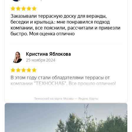
Техноснаб на карте Москвы — Яндекс Карты