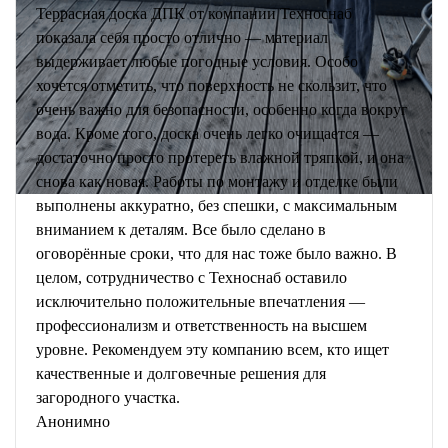
Террасная доска ДПК от компании Техноснаб
показала себя просто отлично — материал
выдерживает любые погодные условия. Особо
хочется отметить, что поверхность не скользит, что
очень важно для безопасности, особенно когда вокруг
вода. Кроме того, доска очень легко очищается —
достаточно просто протереть влажной тряпкой, и она
снова как новая. Работы по монтажу и отделке были
выполнены аккуратно, без спешки, с максимальным
вниманием к деталям. Все было сделано в
оговорённые сроки, что для нас тоже было важно. В
целом, сотрудничество с Техноснаб оставило
исключительно положительные впечатления —
профессионализм и ответственность на высшем
уровне. Рекомендуем эту компанию всем, кто ищет
качественные и долговечные решения для
загородного участка.
Анонимно