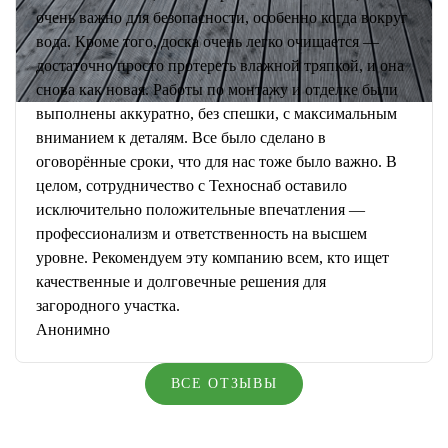
очень важно для безопасности, особенно когда вокруг
вода. Кроме того, доска очень легко очищается —
достаточно просто протереть влажной тряпкой, и она
снова как новая. Работы по монтажу и отделке были
выполнены аккуратно, без спешки, с максимальным
вниманием к деталям. Все было сделано в
оговорённые сроки, что для нас тоже было важно. В
целом, сотрудничество с Техноснаб оставило
исключительно положительные впечатления —
профессионализм и ответственность на высшем
уровне. Рекомендуем эту компанию всем, кто ищет
качественные и долговечные решения для
загородного участка.
Анонимно
ВСЕ ОТЗЫВЫ